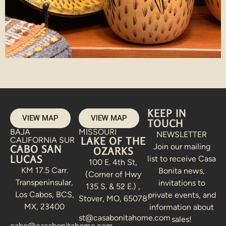
KEEP IN
VIEW MAP
VIEW MAP
TOUCH
BAJA
MISSOURI
NEWSLETTER
LAKE OF THE
CALIFORNIA SUR
Join our mailing
CABO SAN
OZARKS
LUCAS
list to receive Casa
100 E. 4th St,
KM 17.5 Carr.
Bonita news,
(Corner of Hwy
Transpeninsular,
invitations to
135 S. & 52 E.) ,
Los Cabos, BCS,
private events, and
Stover, MO, 65078
MX, 23400
information about
st@casabonitahome.com
sales!
cabo@casabonitahome.com